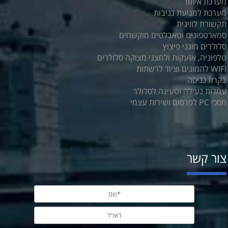
מערכת איתור
מערכת למניעת גניבות
תקשורת לווינית
סמארטפונים וטאבלטים מוקשחים
סלולרים מוגני פיצוץ
טלפוניה, אזעקות ולחצני מצוקה סלולרים
WIFI להמונים וציוד לרשתות
בקרת כניסה
עמדות נעילה וטעינה לסלולר
מסכי PC לפרסום ושירות עצמי
צור קשר