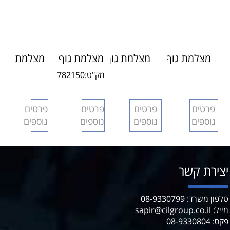
מצלמת גוף
מצלמת גוף
מצלמת גוף
מצלמת
מקצועית
מקצועית
מקצועית
גוף
מק"ט:
782150
Commander
COMMANDER
לשוטר /
משטרה
10 Basic
11 PRO
פקח
פקח סייר
פרטים
פרטים
פרטים
פרטים
pack
EXECUTIVE
כבאי
נוספים
נוספים
נוספים
נוספים
PACK
יצירת קשר
טלפון משרד: 08-9330799
מייל: sapir@cilgroup.co.il
פקס: 08-9330804