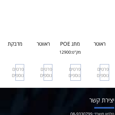
ראוטר
מתג POE
ראווטר
מדבקת
סוללרי
8 תעשייתי
סוללרי
WIFI
מק"ט:
12900
נישא/רכב
4G 3G
4G
פרטים
פרטים
פרטים
פרטים
אולטרה
נוספים
נוספים
נוספים
נוספים
ירת קשר
 משרד: 08-9330799