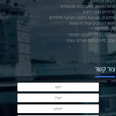
תקשורת לווינית
סמארטפונים וטאבלטים מוקשחים
סלולרים מוגני פיצוץ
טלפוניה, אזעקות ולחצני מצוקה סלולרים
WIFI להמונים וציוד לרשתות
בקרת כניסה
עמדות נעילה וטעינה לסלולר
מסכי PC לפרסום ושירות עצמי
צור קשר