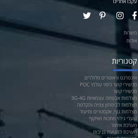
עקבו אחרינו
משרות
אודות
קטגוריות
אינטרנט וראוטרים סלולרים
מכשירי קשר כיסוי עולמי POC
מכשירי קשר
מצלמות אבטחה עצמאיות 3G-4G
מצלמות לביטחון צפיה והקלטה
מצלמות גוף, אקסטרים ותיעוד
שערי גילוי מתכות ושיקוף
מערכת איתור
מערכת למניעת גניבות