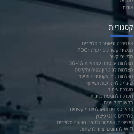
אודות
קטגוריות
אינטרנט וראוטרים סלולרים
מכשירי קשר כיסוי עולמי POC
מכשירי קשר
מצלמות אבטחה עצמאיות 3G-4G
מצלמות לביטחון צפיה והקלטה
מצלמות גוף, אקסטרים ותיעוד
שערי גילוי מתכות ושיקוף
מערכת איתור
מערכת למניעת גניבות
תקשורת לווינית
סמארטפונים וטאבלטים מוקשחים
סלולרים מוגני פיצוץ
טלפוניה, אזעקות ולחצני מצוקה סלולרים
WIFI להמונים וציוד לרשתות