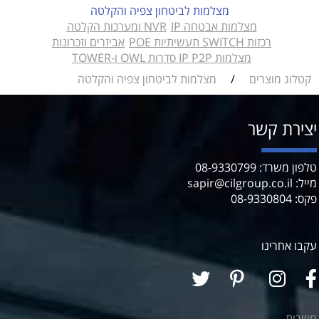
מצלמות לביטחון צפיה והקלטה
מצלמות אבטחה IP
NVR ומערכות הקלטה
רכזות SWITCH תעשיתיות POE
אביזרים וזכרונות
מצלמות IP P2P סדרות OWL ו-TOWER
קטלוג מוצרים
/
מצלמות לביטחון צפיה והקלטה
יצירת קשר
טלפון משרד: 08-9330799
מייל: sapir@cilgroup.co.il
פקס: 08-9330804
עקבו אחרינו
משרות