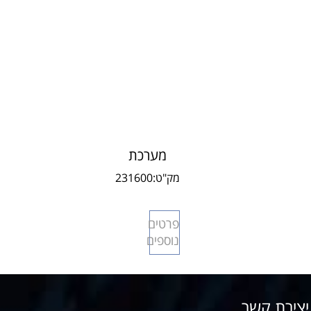
מערכת
איתור אישית
מק"ט:
231600
SOS 350
פרטים
נוספים
ירת קשר