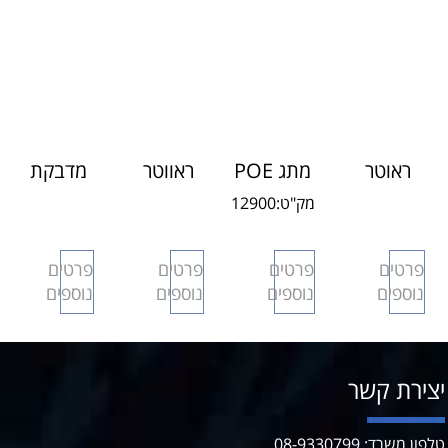
ראוטר
מתג POE
ראווטר
מדבקת
סוללרי
8 תעשייתי
סוללרי
WIFI
מק"ט:
12900
נישא/רכב
4G 3G
4G
פרטים
פרטים
פרטים
פרטים
אולטרה
נוספים
נוספים
נוספים
נוספים
ירת קשר
 משרד: 08-9330799