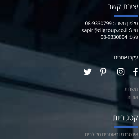
ירת קשר
 משרד: 08-9330799
sapir@cilgrou
08-93308
ו אחרינו
רות
ות
גוריות
טרנט וראוטרים סלולרים