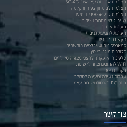
מצלמות אבטחה עצמאיות 3G-4G
מצלמות לביטחון צפיה והקלטה
מצלמות גוף, אקסטרים ותיעוד
שערי גילוי מתכות ושיקוף
מערכת איתור
מערכת למניעת גניבות
תקשורת לווינית
סמארטפונים וטאבלטים מוקשחים
סלולרים מוגני פיצוץ
טלפוניה, אזעקות ולחצני מצוקה סלולרים
WIFI להמונים וציוד לרשתות
בקרת כניסה
עמדות נעילה וטעינה לסלולר
מסכי PC לפרסום ושירות עצמי
צור קשר