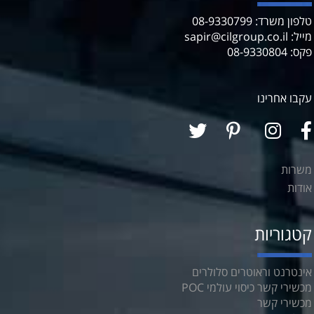
טלפון משרד: 08-9330799
מייל: sapir@cilgroup.co.il
פקס: 08-9330804
עקבו אחרינו
משרות
אודות
קטגוריות
אינטרנט וראוטרים סלולרים
מכשירי קשר כיסוי עולמי POC
מכשירי קשר