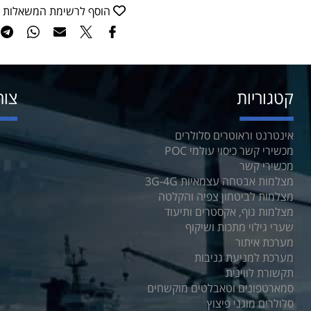
הוסף לרשימת המשאלות
קטגוריות
צור
אינטרנט וראוטרים סלולרים
מכשירי קשר כיסוי עולמי POC
מכשירי קשר
מצלמות אבטחה עצמאיות 3G-4G
מצלמות לביטחון צפיה והקלטה
מצלמות גוף, אקסטרים ותיעוד
שערי גילוי מתכות ושיקוף
מערכת איתור
מערכת למניעת גניבות
תקשורת לווינית
סמארטפונים וטאבלטים מוקשחים
סלולרים מוגני פיצוץ