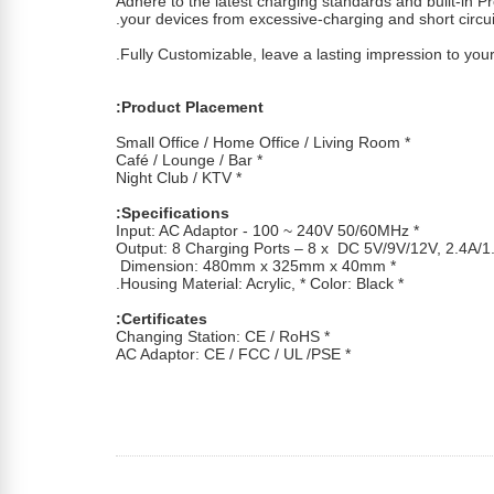
Adhere to the latest charging standards and built-in Pr
your devices from excessive-charging and short circui
Fully Customizable, leave a lasting impression to your
Product Placement:
* Small Office / Home Office / Living Room
* Café / Lounge / Bar
* Night Club / KTV
Specifications:
* Input: AC Adaptor - 100 ~ 240V 50/60MHz
* Dimension: 480mm x 325mm x 40mm
* Housing Material: Acrylic, * Color: Black.
Certificates:
* Changing Station: CE / RoHS
* AC Adaptor: CE / FCC / UL /PSE