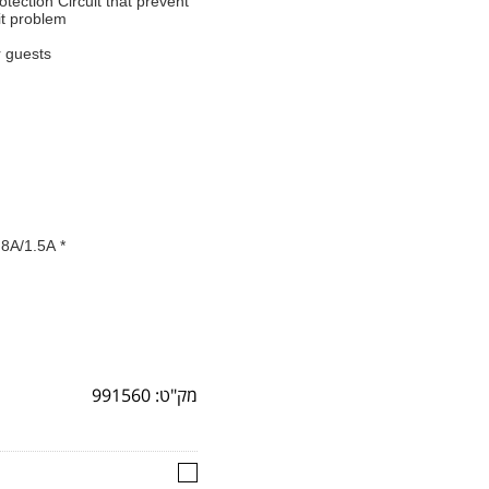
otection Circuit that prevent
t problem.
 guests.
* Output: 8 Charging Ports – 8 x DC 5V/9V/12V, 2.4A/1.8A/1.5A
מק"ט:
991560