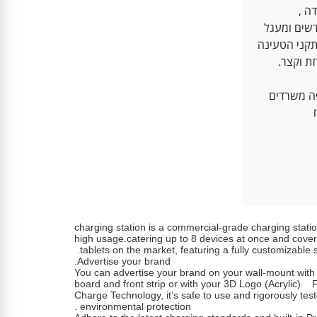
שים ומעגל 
קני הטעינה
ת וקצר.
פה משרדים
 
charging station is a commercial-grade charging stati
high usage.catering up to 8 devices at once and coveri
tablets on the market, featuring a fully customizable 
Advertise your brand.
You can advertise your brand on your wall-mount wit
board and front strip or with your 3D Logo (Acrylic) 
Charge Technology, it’s safe to use and rigorously teste
environmental protection .